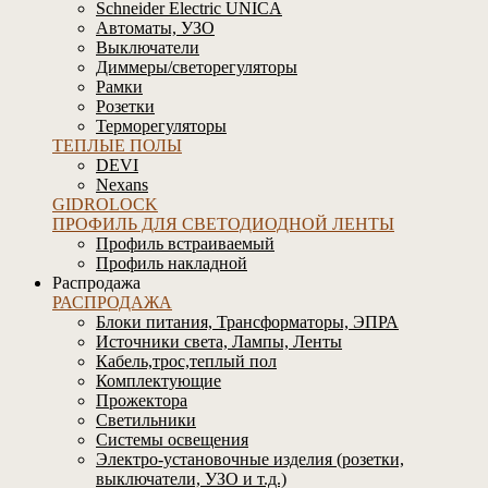
Schneider Electric UNICA
Автоматы, УЗО
Выключатели
Диммеры/светорегуляторы
Рамки
Розетки
Терморегуляторы
ТЕПЛЫЕ ПОЛЫ
DEVI
Nexans
GIDROLOCK
ПРОФИЛЬ ДЛЯ СВЕТОДИОДНОЙ ЛЕНТЫ
Профиль встраиваемый
Профиль накладной
Распродажа
РАСПРОДАЖА
Блоки питания, Трансформаторы, ЭПРА
Источники света, Лампы, Ленты
Кабель,трос,теплый пол
Комплектующие
Прожектора
Светильники
Системы освещения
Электро-установочные изделия (розетки,
выключатели, УЗО и т.д.)