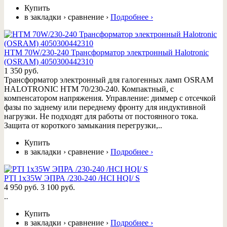
Купить
в закладки
›
сравнение
›
Подробнее
›
HTM 70W/230-240 Трансформатор электронный Halotronic
(OSRAM) 4050300442310
1 350 руб.
Трансформатор электронный для галогенных ламп OSRAM
HALOTRONIC HTM 70/230-240. Компактный, с
компенсатором напряжения. Управление: диммер с отсечкой
фазы по заднему или переднему фронту для индуктивной
нагрузки. Не подходят для работы от постоянного тока.
Защита от короткого замыкания перегрузки,..
Купить
в закладки
›
сравнение
›
Подробнее
›
PTI 1x35W ЭПРА /230-240 /HCI HQI/ S
4 950 руб.
3 100 руб.
..
Купить
в закладки
›
сравнение
›
Подробнее
›