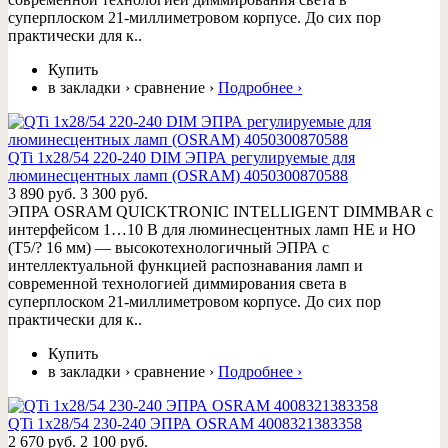
суперплоском 21-миллиметровом корпусе. До сих пор
практически для к..
Купить
в закладки
›
сравнение
›
Подробнее
›
QTi 1x28/54 220-240 DIM ЭПРА регулируемые для
люминесцентных ламп (OSRAM) 4050300870588
3 890 руб.
3 300 руб.
ЭПРА OSRAM QUICKTRONIC INTELLIGENT DIMMBAR с
интерфейсом 1…10 В для люминесцентных ламп HE и HO
(T5/? 16 мм) — высокотехнологичный ЭПРА с
интеллектуальной функцией распознавания ламп и
современной технологией диммирования света в
суперплоском 21-миллиметровом корпусе. До сих пор
практически для к..
Купить
в закладки
›
сравнение
›
Подробнее
›
QTi 1x28/54 230-240 ЭПРА OSRAM 4008321383358
2 670 руб.
2 100 руб.