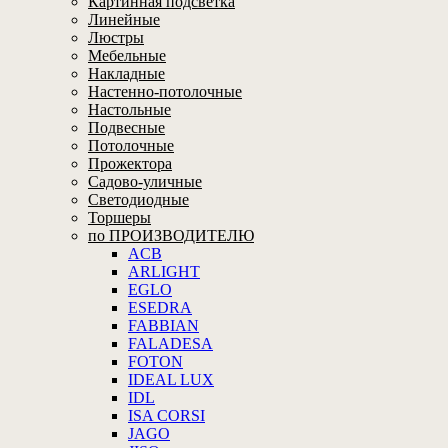
Картинная подсветка
Линейные
Люстры
Мебельные
Накладные
Настенно-потолочные
Настольные
Подвесные
Потолочные
Прожектора
Садово-уличные
Светодиодные
Торшеры
по ПРОИЗВОДИТЕЛЮ
ACB
ARLIGHT
EGLO
ESEDRA
FABBIAN
FALADESA
FOTON
IDEAL LUX
IDL
ISA CORSI
JAGO