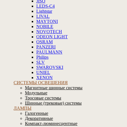
JISO
LEDS-C4
Lightstar
LIVAL
MAYTONI
NOBILE
NOVOTECH
ODEON LIGHT
OSRAM
PANZERI
PAULMANN
Philips
SLV
SWAROVSKI
UNIEL
XENON
СИСТЕМЫ ОСВЕЩЕНИЯ
Магнитные шинные системы
Модульные
Тросовые системы
Шинные (трековые) системы
ЛАМПЫ
Галогенные
Декоративные
Компакт-люминесцентные