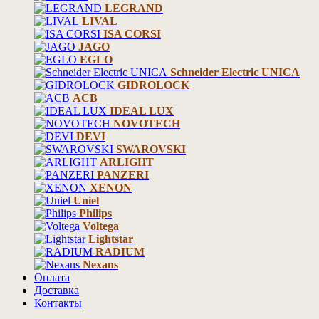
LEGRAND
LIVAL
ISA CORSI
JAGO
EGLO
Schneider Electric UNICA
GIDROLOCK
ACB
IDEAL LUX
NOVOTECH
DEVI
SWAROVSKI
ARLIGHT
PANZERI
XENON
Uniel
Philips
Voltega
Lightstar
RADIUM
Nexans
Оплата
Доставка
Контакты