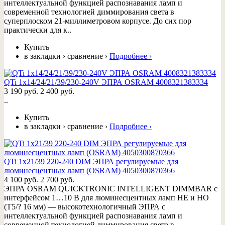
интеллектуальной функцией распознавания ламп и
современной технологией диммирования света в
суперплоском 21-миллиметровом корпусе. До сих пор
практически для к..
Купить
в закладки
›
сравнение
›
Подробнее
›
QTi 1x14/24/21/39/230-240V ЭПРА OSRAM 4008321383334
3 190 руб.
2 400 руб.
..
Купить
в закладки
›
сравнение
›
Подробнее
›
QTi 1x21/39 220-240 DIM ЭПРА регулируемые для
люминесцентных ламп (OSRAM) 4050300870366
4 100 руб.
2 700 руб.
ЭПРА OSRAM QUICKTRONIC INTELLIGENT DIMMBAR с
интерфейсом 1…10 В для люминесцентных ламп HE и HO
(T5/? 16 мм) — высокотехнологичный ЭПРА с
интеллектуальной функцией распознавания ламп и
современной технологией диммирования света в