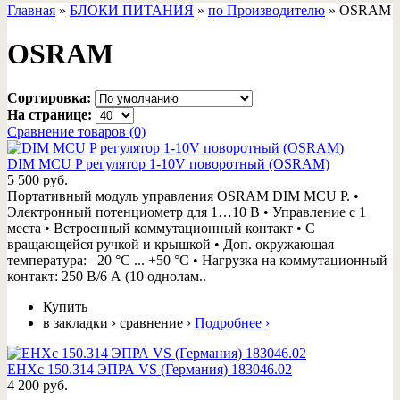
Главная
»
БЛОКИ ПИТАНИЯ
»
по Производителю
»
OSRAM
OSRAM
Сортировка:
На странице:
Сравнение товаров (0)
DIM MCU P регулятор 1-10V поворотный (OSRAM)
5 500 руб.
Портативный модуль управления OSRAM DIM MCU P. •
Электронный потенциометр для 1…10 В • Управление с 1
места • Встроенный коммутационный контакт • С
вращающейся ручкой и крышкой • Доп. окружающая
температура: –20 °C ... +50 °C • Нагрузка на коммутационный
контакт: 250 В/6 А (10 однолам..
Купить
в закладки
›
сравнение
›
Подробнее
›
EHXc 150.314 ЭПРА VS (Германия) 183046.02
4 200 руб.