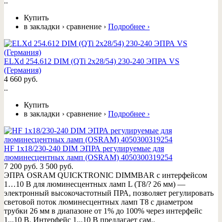
..
Купить
в закладки
›
сравнение
›
Подробнее
›
ELXd 254.612 DIM (QTi 2x28/54) 230-240 ЭПРА VS
(Германия)
4 660 руб.
..
Купить
в закладки
›
сравнение
›
Подробнее
›
HF 1x18/230-240 DIM ЭПРА регулируемые для
люминесцентных ламп (OSRAM) 4050300319254
7 200 руб.
3 500 руб.
ЭПРА OSRAM QUICKTRONIC DIMMBAR с интерфейсом
1…10 В для люминесцентных ламп L (T8/? 26 мм) —
электронный высокочастотный ПРА, позволяет регулировать
световой поток люминесцентных ламп Т8 с диаметром
трубки 26 мм в диапазоне от 1% до 100% через интерфейс
1...10 В. Интерфейс 1...10 В предлагает сам..