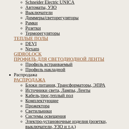
Schneider Electric UNICA
Автоматы, УЗО
Выключатели
Диммеры/светорегуляторы
Рамки
Розетки
Терморегуляторы
ТЕПЛЫЕ ПОЛЫ
DEVI
Nexans
GIDROLOCK
ПРОФИЛЬ ДЛЯ СВЕТОДИОДНОЙ ЛЕНТЫ
Профиль встраиваемый
Профиль накладной
Распродажа
РАСПРОДАЖА
Блоки питания, Трансформаторы, ЭПРА
Источники света, Лампы, Ленты
Кабель,трос,теплый пол
Комплектующие
Прожектора
Светильники
Системы освещения
Электро-установочные изделия (розетки,
выключатели, УЗО и т.д.)