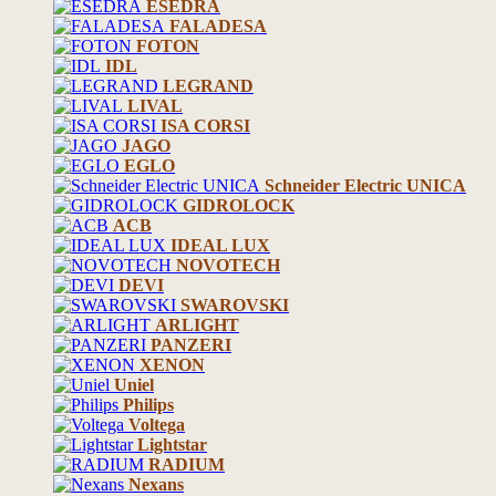
ESEDRA
FALADESA
FOTON
IDL
LEGRAND
LIVAL
ISA CORSI
JAGO
EGLO
Schneider Electric UNICA
GIDROLOCK
ACB
IDEAL LUX
NOVOTECH
DEVI
SWAROVSKI
ARLIGHT
PANZERI
XENON
Uniel
Philips
Voltega
Lightstar
RADIUM
Nexans