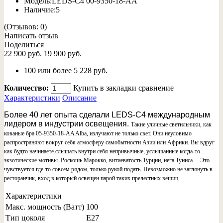
Модель:
LEDS-C4 00-9350-18-AA
Наличие:
5
(Отзывов: 0)
Написать отзыв
Поделиться
22 900 руб.
19 900 руб.
100 или более 5 228 руб.
Количество:
Купить
в закладки
сравнение
Характеристики
Описание
Более 40 лет опыта сделали LEDS-C4 международным
лидером в индустрии освещения.
Такие уличные светильники, как
кованые бра 05-9350-18-AA Alba, излучают не только свет. Они неуловимо
распространяют вокруг себя атмосферу самобытности Азии или Африки. Вы вдруг
как будто начинаете слышать внутри себя непривычные, услышанные когда-то
экзотические мотивы. Роскошь Марокко, витиеватость Турции, нега Туниса… Это
чувствуется где-то совсем рядом, только рукой подать. Невозможно не заглянуть в
ресторанчик, вход в который освещен парой таких прелестных вещиц.
Характеристики
Макс. мощность (Ватт)
100
Тип цоколя
E27