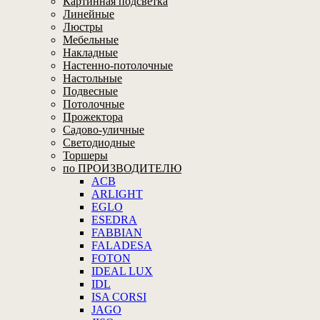
Картинная подсветка
Линейные
Люстры
Мебельные
Накладные
Настенно-потолочные
Настольные
Подвесные
Потолочные
Прожектора
Садово-уличные
Светодиодные
Торшеры
по ПРОИЗВОДИТЕЛЮ
ACB
ARLIGHT
EGLO
ESEDRA
FABBIAN
FALADESA
FOTON
IDEAL LUX
IDL
ISA CORSI
JAGO